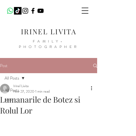
IRINEL LIVITA
FAMILY-
PHOTOGRAPHER
Post
All Posts
Irinel Livita
All Posts
Nov 27, 2020
1 min read
Lumanarile de Botez si
sitter
Rolul Lor