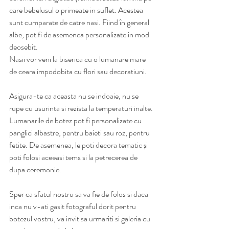
care bebelusul o primeate in suflet. Acestea 
sunt cumparate de catre nasi. Fiind în general 
albe, pot fi de asemenea personalizate in mod 
deosebit. 
Nasii vor veni la biserica cu o lumanare mare 
de ceara impodobita cu flori sau decoratiuni.
Asigura-te ca aceasta nu se indoaie, nu se 
rupe cu usurinta si rezista la temperaturi inalte. 
Lumanarile de botez pot fi personalizate cu 
panglici albastre, pentru baieti sau roz, pentru 
fetite. De asemenea, le poti decora tematic și 
poti folosi aceeasi tems si la petrecerea de 
dupa ceremonie.
Sper ca sfatul nostru sa va fie de folos si daca 
inca nu v-ati gasit fotograful dorit pentru 
botezul vostru, va invit sa urmariti si galeria cu 