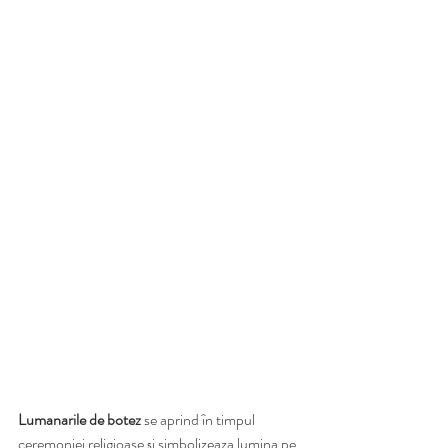
Lumanarile de botez
 se aprind în timpul 
ceremoniei religioase și simbolizeaza lumina pe 